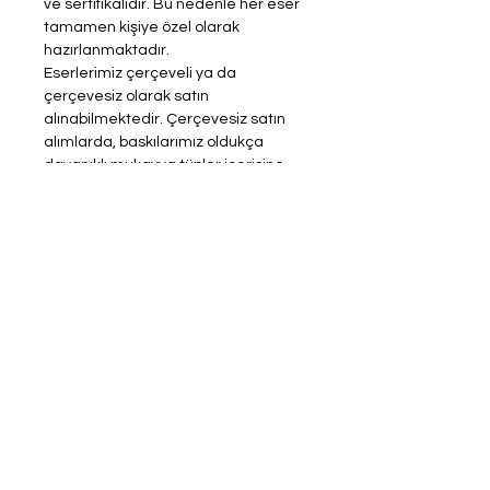
ve sertifikalıdır. Bu nedenle her eser
tamamen kişiye özel olarak
hazırlanmaktadır.
Eserlerimiz çerçeveli ya da
çerçevesiz olarak satın
alınabilmektedir. Çerçevesiz satın
alımlarda, baskılarımız oldukça
dayanıklı mukavva tüpler içerisine
konularak rulo halinde
gönderilmektedir.
Product Info
Return and Refund Policy
Yeni çizimlerden haberdar olmak için