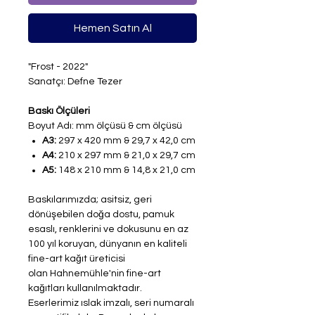
Hemen Satın Al
"Frost - 2022"
Sanatçı: Defne Tezer
Baskı Ölçüleri
Boyut Adı: mm ölçüsü & cm ölçüsü
A3:
297 x 420 mm & 29,7 x 42,0 cm
A4:
210 x 297 mm & 21,0 x 29,7 cm
A5:
148 x 210 mm & 14,8 x 21,0 cm
Baskılarımızda; asitsiz, geri
dönüşebilen doğa dostu, pamuk
esaslı, renklerini ve dokusunu en az
100 yıl koruyan, dünyanın en kaliteli
fine-art kağıt üreticisi
olan Hahnemühle'nin fine-art
kağıtları kullanılmaktadır.
Eserlerimiz ıslak imzalı, seri numaralı